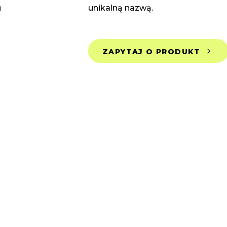
a
unikalną nazwą.
ZAPYTAJ O PRODUKT