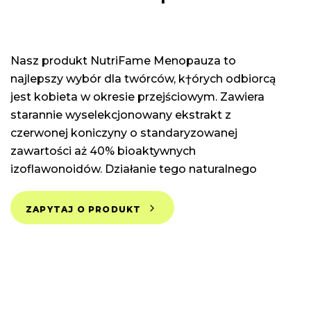
Nasz produkt NutriFame Menopauza to
najlepszy wybór dla twórców, k†órych odbiorcą
jest kobieta w okresie przejściowym. Zawiera
starannie wyselekcjonowany ekstrakt z
czerwonej koniczyny o standaryzowanej
zawartości aż 40% bioaktywnych
izoflawonoidów. Działanie tego naturalnego
składnika pomaga łagodzić uciążliwe
symptomy menopauzy, takie jak uderzenia
ZAPYTAJ O PRODUKT
gorąca, nadmierne pocenie się, uczucie
niepokoju oraz drażliwość. Oferujemy wyłącznie
najwyższą jakość oraz skuteczność naszych
suplementów, które zostały opracowane z
myślą zdrowiu i dobrej kondycji.