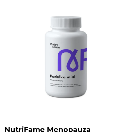
NutriFame Menopauza